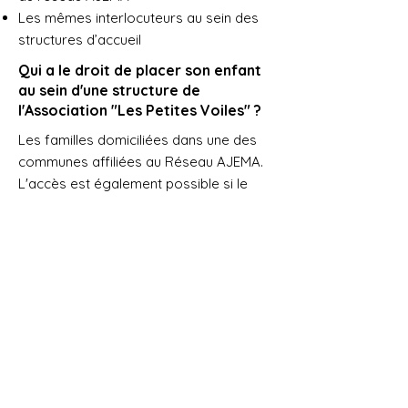
Les mêmes interlocuteurs au sein des
structures d’accueil
Qui a le droit de placer son enfant
au sein d'une structure de
l'Association "Les Petites Voiles" ?
Les familles domiciliées dans une des
communes affiliées au Réseau AJEMA.
L'accès est également possible si le
parent est employé par une entreprise
partenaire au réseau à condition d'être
domicilié en Suisse, en résidence
principale, ainsi qu'en cas d'accord
préalable inter-réseau.
Après combien de temps puis-je
espérer obtenir une place pour
mon enfant?
Il n’y a pas de durée standard. Cela