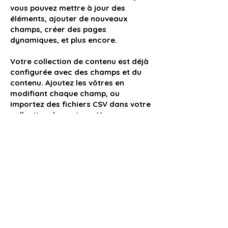
vous pouvez mettre à jour des
éléments, ajouter de nouveaux
champs, créer des pages
dynamiques, et plus encore.
Votre collection de contenu est déjà
configurée avec des champs et du
contenu. Ajoutez les vôtres en
modifiant chaque champ, ou
importez des fichiers CSV dans votre
collection de contenu. Vous pouvez
créer des champs pour le contenu
riche, les images, les vidéos et bien
plus encore.
Double-cliquez ici pour ajouter votre
propre contenu.
Double-cliquez ici pour ajouter votre
propre contenu.
Double-cliquez ici pour ajouter votre